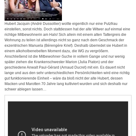
Hubert Jacquin (André Dussollier) wollte eigentlich nur eine Putzfrau
einstellen, sonst nichts. Doch stattdessen hat der alte Witwer auf einmal eine
richtige Mitbewohnerin am Hals! Sich allein mit einem alten Tattergreis die
Wohnung zu teilen ist allerdings nicht so ganz nach dem Geschmack der
exzentrischen Manuela (Bérengère Krief). Deshalb überredet sie Hubert in
einem alkoholbenebelten Moment dazu, die WG zu vergrößern.
Anschließend ist die Mitbewohner-Suche in vollem Gange und nur wenig
später ziehen die Krankenschwester Marion (Julia Piaton) und der
geschiedene Anwalt Paul-Gérard (Arnaud Ducret) mit ein. Es dauert nicht
lange und aus den sehr unterschiedlichen Persönlichkeiten wird eine richtig
gut funktionierende Einheit – wäre da bloß nicht der alte Hubert, dessen
Macken und Marotten 70 Jahre lang kultiviert wurden und sich deshalb nur
schwer ablegen lassen…