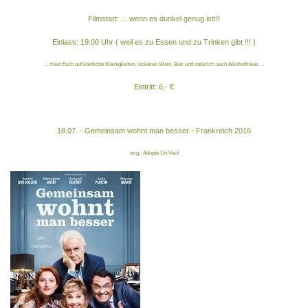
Filmstart: ... wenn es dunkel genug ist!!!
Einlass: 19:00 Uhr ( weil es zu Essen und zu Trinken gibt !!! )
... freut Euch auf köstliche Kleinigkeiten, leckeren Wein, Bier und natürlich auch Alkoholfreies ...
Eintritt: 6,- €
18.07. - Gemeinsam wohnt man besser - Frankreich 2016
orig.: Adopte Un Veuf