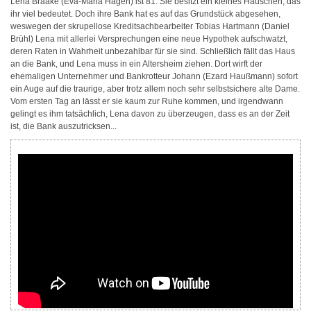
Lena Braake (Eva-Maria Hagen) ist 81. Sie besitzt ein kleines Häuschen, das
ihr viel bedeutet. Doch ihre Bank hat es auf das Grundstück abgesehen,
weswegen der skrupellose Kreditsachbearbeiter Tobias Hartmann (Daniel
Brühl) Lena mit allerlei Versprechungen eine neue Hypothek aufschwatzt,
deren Raten in Wahrheit unbezahlbar für sie sind. Schließlich fällt das Haus
an die Bank, und Lena muss in ein Altersheim ziehen. Dort wirft der
ehemaligen Unternehmer und Bankrotteur Johann (Ezard Haußmann) sofort
ein Auge auf die traurige, aber trotz allem noch sehr selbstsichere alte Dame.
Vom ersten Tag an lässt er sie kaum zur Ruhe kommen, und irgendwann
gelingt es ihm tatsächlich, Lena davon zu überzeugen, dass es an der Zeit
ist, die Bank auszutricksen...