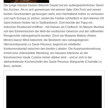
Der junge Hassan Kadam (Manish Dayal) hat ein außergewöhnliches Talent
fürs Kochen. Als er sich gemeinsam mit seinem Vater (Om Puri) und seinen
beiden Geschwistern gezwungen sieht, sein Heimatland Indien zu verlassen
und nach Europa zu ziehen, landet die Familie schließlich in dem kleinen Ort
Saint-Antonin-Noble-Val in Südfrankreich. Dort möchte der Papa ein
indisches Restaurant eröffnen - mit Hassan als Chefkoch. Im Maison Mumbai
soll den Einheimischen die Welt der exotischen Gewürze und der raffinierten
Reisgerichte nähergebracht werden. Doch als Madame Mallory (Helen
Mirren) davon Wind bekommt, die Besitzerin des nahegelegenen
Sternerestaurants Le Saule Pleureur, beginnt ein erbitterter
Konkurrenzkampf zwischen den beiden Lokalen. Die Auseinandersetzung
nimmt eine unterwartete Wendung, als Hassans Interesse an der
französischen Haute Cuisine immer stärker wird – und er sich in die
stellvertretende Küchenchefin des Saule Pleureur, Marguerite (Charlotte Le
Bon), verliebt...