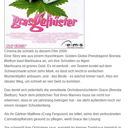
Cinema.de schrieb zu diesem Film 2000:
Eine Story wie aus einem Haschtraum: Golden-Globe-Preisträgerin Brenda
Blethyn baut Marihuana an, um ihre Schulden zu tilgen.
Marihuana ist grünes Gold. Es ist wertvoll - ein Gramm kostet auf dem
Schwarzmarkt schon zehn Mark, es lässt sich leicht in einfachen
Blumentöpfen anbauen, und - das Beste - es wächst immer nach. Also ein
idealer Weg, um schnell an viel Geld zu kommen.
Das denkt sich jedenfalls die verwitwete Orchideenzüchterin Grace (Brenda
Blethyn). Nach dem plötzlichen Tod ihres Mannes muss sie nicht nur
erkennen, dass er sie jahrelang betrogen hat - sie steht außerdem noch vor
einem riesigen Schuldenberg.
Als ihr Gärtner Matthew (Craig Ferguson) sie bittet, seine drei vertrockneten
Cannabispflanzen gesund zu pflegen, weiß Grace die Lösung:
Sie schmeißt ihre Orchideen raus, wandelt ihr kleines Treibhaus heimlich in