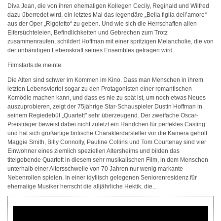
Diva Jean, die von ihren ehemaligen Kollegen Cecily, Reginald und Wilfred
dazu überredet wird, ein letztes Mal das legendäre „Bella figlia dell’amore“
aus der Oper „Rigoletto“ zu geben. Und wie sich die Herrschaften allen
Eifersüchteleien, Befindlichkeiten und Gebrechen zum Trotz
zusammenraufen, schildert Hoffman mit einer spritzigen Melancholie, die von
der unbändigen Lebenskraft seines Ensembles getragen wird.
Filmstarts.de meinte:
Die Alten sind schwer im Kommen im Kino. Dass man Menschen in ihrem
letzten Lebensviertel sogar zu den Protagonisten einer romantischen
Komödie machen kann, und dass es nie zu spät ist, um noch etwas Neues
auszuprobieren, zeigt der 75jährige Star-Schauspieler Dustin Hoffman in
seinem Regiedebüt „Quartett" sehr überzeugend. Der zweifache Oscar-
Preisträger beweist dabei nicht zuletzt ein Händchen für perfektes Casting
und hat sich großartige britische Charakterdarsteller vor die Kamera geholt:
Maggie Smith, Billy Connolly, Pauline Collins und Tom Courtenay sind vier
Einwohner eines ziemlich speziellen Altersheims und bilden das
titelgebende Quartett in diesem sehr musikalischen Film, in dem Menschen
unterhalb einer Altersschwelle von 70 Jahren nur wenig markante
Nebenrollen spielen. In einer idyllisch gelegenen Seniorenresidenz für
ehemalige Musiker herrscht die alljährliche Hektik, die...