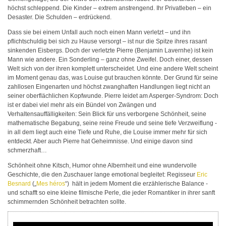
höchst schleppend. Die Kinder – extrem anstrengend. Ihr Privatleben – ein
Desaster. Die Schulden – erdrückend.
Dass sie bei einem Unfall auch noch einen Mann verletzt – und ihn
pflichtschuldig bei sich zu Hause versorgt – ist nur die Spitze ihres rasant
sinkenden Eisbergs. Doch der verletzte Pierre (Benjamin Lavernhe) ist kein
Mann wie andere. Ein Sonderling – ganz ohne Zweifel. Doch einer, dessen
Welt sich von der ihren komplett unterscheidet. Und eine andere Welt scheint
im Moment genau das, was Louise gut brauchen könnte. Der Grund für seine
zahllosen Eingenarten und höchst zwanghaften Handlungen liegt nicht an
seiner oberflächlichen Kopfwunde. Pierre leidet am Asperger-Syndrom: Doch
ist er dabei viel mehr als ein Bündel von Zwängen und
Verhaltensauffälligkeiten: Sein Blick für uns verborgene Schönheit, seine
mathematische Begabung, seine reine Freude und seine tiefe Verzweiflung -
in all dem liegt auch eine Tiefe und Ruhe, die Louise immer mehr für sich
entdeckt. Aber auch Pierre hat Geheimnisse. Und einige davon sind
schmerzhaft…
Schönheit ohne Kitsch, Humor ohne Albernheit und eine wundervolle
Geschichte, die den Zuschauer lange emotional begleitet: Regisseur
Eric
Besnard
(„
Mes héros
“) hält in jedem Moment die erzählerische Balance -
und schafft so eine kleine filmische Perle, die jeder Romantiker in ihrer sanft
schimmernden Schönheit betrachten sollte.