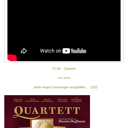
07.08. - Quartett
Orig.: Quartet
... leider wegen Dauerregen ausgefallen... - 2022