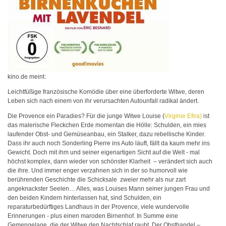
kino.de meint:
Leichtfüßige französische Komödie über eine überforderte Witwe, deren
Leben sich nach einem von ihr verursachten Autounfall radikal ändert.
Die Provence ein Paradies? Für die junge Witwe Louise (
Virginie Efira)
ist
das malerische Fleckchen Erde momentan die Hölle: Schulden, ein mies
laufender Obst- und Gemüseanbau, ein Stalker, dazu rebellische Kinder.
Dass ihr auch noch Sonderling Pierre ins Auto läuft, fällt da kaum mehr ins
Gewicht. Doch mit ihm und seiner eigenartigen Sicht auf die Welt - mal
höchst komplex, dann wieder von schönster Klarheit – verändert sich auch
die ihre. Und immer enger verzahnen sich in der so humorvoll wie
berührenden Geschichte die Schicksale zweier mehr als nur zart
angeknackster Seelen… Alles, was Louises Mann seiner jungen Frau und
den beiden Kindern hinterlassen hat, sind Schulden, ein
reparaturbedürftiges Landhaus in der Provence, viele wundervolle
Erinnerungen - plus einen maroden Birnenhof. In Summe eine
Gemengelage, die der Witwe den Nachtschlaf raubt. Der Obsthandel –